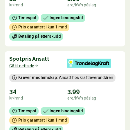
kr/mnd
øre/kWh påslag
Timespot
Ingen bindingstid
Pris garantert i kun 1 mnd
Betaling på etterskudd
Spotpris Ansatt
Gå til nettside
Krever medlemskap:
 Ansatt hos kraftleverandøren
34
3,99
kr/mnd
øre/kWh påslag
Timespot
Ingen bindingstid
Pris garantert i kun 1 mnd
Betaling på etterskudd