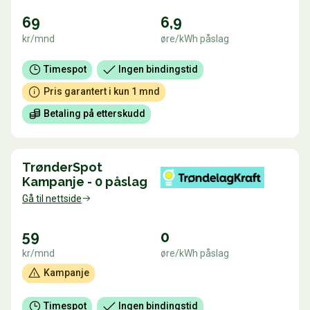
69
6,9
kr/mnd
øre/kWh påslag
Timespot
Ingen bindingstid
Pris garantert i kun 1 mnd
Betaling på etterskudd
TrønderSpot
Kampanje - 0 påslag
Gå til nettside
59
0
kr/mnd
øre/kWh påslag
Kampanje
Timespot
Ingen bindingstid