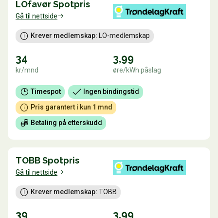
LOfavør Spotpris
Gå til nettside
Krever medlemskap:
 LO-medlemskap
34
3,99
kr/mnd
øre/kWh påslag
Timespot
Ingen bindingstid
Pris garantert i kun 1 mnd
Betaling på etterskudd
TOBB Spotpris
Gå til nettside
Krever medlemskap:
 TOBB
39
3,99