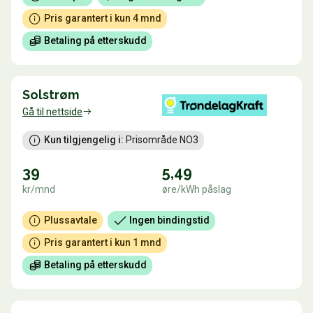
Pris garantert i kun 4 mnd
Betaling på etterskudd
Solstrøm
Gå til nettside
Kun tilgjengelig i:
 Prisområde NO3
39
5,49
kr/mnd
øre/kWh påslag
Plussavtale
Ingen bindingstid
Pris garantert i kun 1 mnd
Betaling på etterskudd