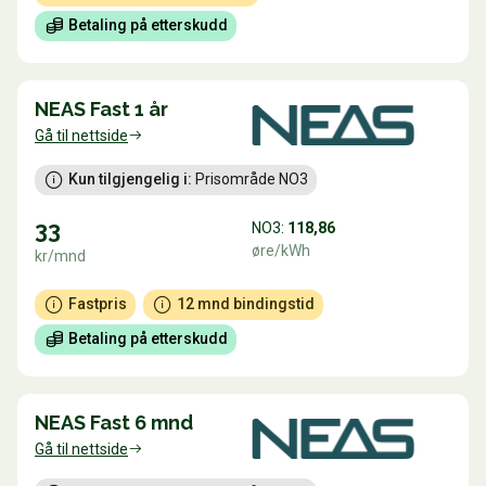
Betaling på etterskudd
NEAS Fast 1 år
Gå til nettside
Kun tilgjengelig i:
 Prisområde NO3
33
NO3:
118,86
øre/kWh
kr/mnd
Fastpris
12 mnd bindingstid
Betaling på etterskudd
NEAS Fast 6 mnd
Gå til nettside