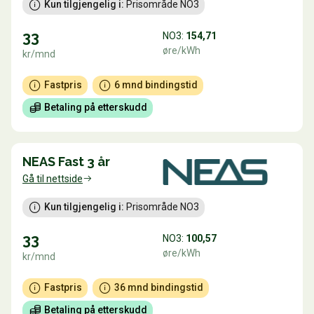
Kun tilgjengelig i:
 Prisområde NO3
33
NO3:
154,71
øre/kWh
kr/mnd
Fastpris
6 mnd bindingstid
Betaling på etterskudd
NEAS Fast 3 år
Gå til nettside
Kun tilgjengelig i:
 Prisområde NO3
33
NO3:
100,57
øre/kWh
kr/mnd
Fastpris
36 mnd bindingstid
Betaling på etterskudd