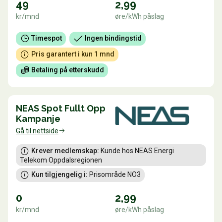
49
2,99
kr/mnd
øre/kWh påslag
Timespot
Ingen bindingstid
Pris garantert i kun 1 mnd
Betaling på etterskudd
NEAS Spot Fullt Opp
Kampanje
Gå til nettside
Krever medlemskap:
 Kunde hos NEAS Energi 
Telekom Oppdalsregionen
Kun tilgjengelig i:
 Prisområde NO3
0
2,99
kr/mnd
øre/kWh påslag