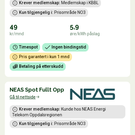
Krever medlemskap:
 Medlemskap i KBBL
Kun tilgjengelig i:
 Prisområde NO3
49
5,9
kr/mnd
øre/kWh påslag
Timespot
Ingen bindingstid
Pris garantert i kun 1 mnd
Betaling på etterskudd
NEAS Spot Fullt Opp
Gå til nettside
Krever medlemskap:
 Kunde hos NEAS Energi 
Telekom Oppdalsregionen
Kun tilgjengelig i:
 Prisområde NO3