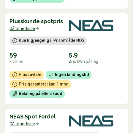
Plusskunde spotpris
Gå til nettside
Kun tilgjengelig i:
 Prisområde NO3
59
5,9
kr/mnd
øre/kWh påslag
Plussavtale
Ingen bindingstid
Pris garantert i kun 1 mnd
Betaling på etterskudd
NEAS Spot Fordel
Gå til nettside