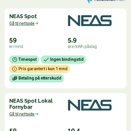
NEAS Spot
Gå til nettside
59
5,9
kr/mnd
øre/kWh påslag
Timespot
Ingen bindingstid
Pris garantert i kun 1 mnd
Betaling på etterskudd
NEAS Spot Lokal
Fornybar
Gå til nettside
59
10,4