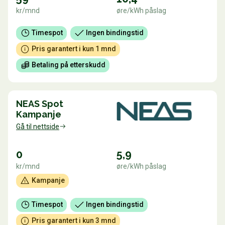
kr/mnd
øre/kWh påslag
Timespot
Ingen bindingstid
Pris garantert i kun 1 mnd
Betaling på etterskudd
NEAS Spot
Kampanje
Gå til nettside
0
5,9
kr/mnd
øre/kWh påslag
Kampanje
Timespot
Ingen bindingstid
Pris garantert i kun 3 mnd