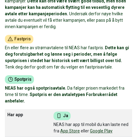
kampanjer.
Dette kan ofte være svært gode tilbud, men noen
kampanjer kan ha automatisk flytting til en vesentlig dyrere
avtale etter kampanjeperioden.
Undersøk derfor nøye hvilke
avtale du eventuelt vil få etter kampanjen, eller pass på å bytt
innen kampanjen er ferdig.
Fastpris
En eller flere av strømavtalene til NEAS har fastpris.
Dette kan gi
deg forutsigbarhet og lønne seg i perioder, men å følge
spotprisen i stedet har historisk sett vært billigst over tid.
Tenk deg derfor godt om før du velger en fastprisavtale.
Spotpris
NEAS har også spotprisavtale.
Da følger prisen markedet fra
time til time.
Spotpris er den avtaletypen Forbrukerrådet
anbefaler.
Har app
Ja
NEAS har app til mobil du kan laste ned
fra
App Store
eller
Google Play