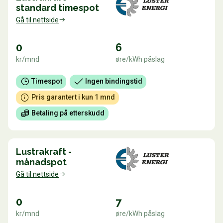
standard timespot
Gå til nettside
0
6
kr/mnd
øre/kWh påslag
Timespot
Ingen bindingstid
Pris garantert i kun 1 mnd
Betaling på etterskudd
Lustrakraft -
månadspot
Gå til nettside
0
7
kr/mnd
øre/kWh påslag