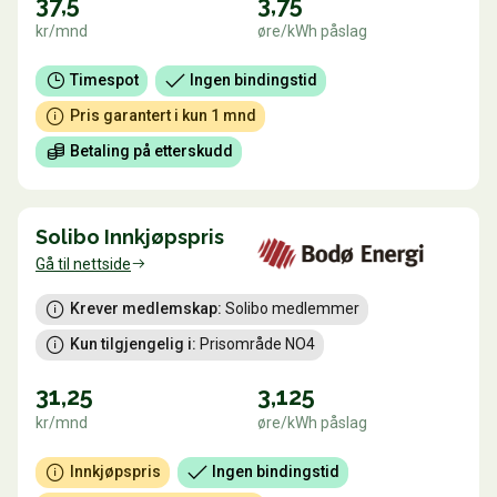
37,5
3,75
kr/mnd
øre/kWh påslag
Timespot
Ingen bindingstid
Pris garantert i kun 1 mnd
Betaling på etterskudd
Solibo Innkjøpspris
Gå til nettside
Krever medlemskap:
 Solibo medlemmer
Kun tilgjengelig i:
 Prisområde NO4
31,25
3,125
kr/mnd
øre/kWh påslag
Innkjøpspris
Ingen bindingstid