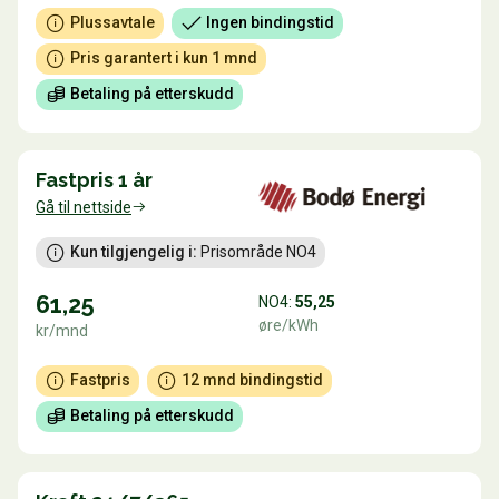
Plussavtale
Ingen bindingstid
Pris garantert i kun 1 mnd
Betaling på etterskudd
Fastpris 1 år
Gå til nettside
Kun tilgjengelig i:
 Prisområde NO4
61,25
NO4:
55,25
øre/kWh
kr/mnd
Fastpris
12 mnd bindingstid
Betaling på etterskudd