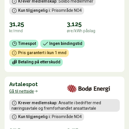
Krever medlemskap:
 Solibo medlemmer
Kun tilgjengelig i:
 Prisområde NO4
31,25
3,125
kr/mnd
øre/kWh påslag
Timespot
Ingen bindingstid
Pris garantert i kun 1 mnd
Betaling på etterskudd
Avtalespot
Gå til nettside
Krever medlemskap:
 Ansatte i bedrifter med 
næringsavtale og fremforhandlet ansattavtale
Kun tilgjengelig i:
 Prisområde NO4