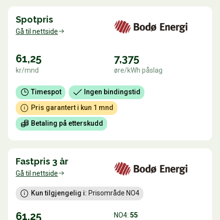
Spotpris
Gå til nettside
61,25
7,375
kr/mnd
øre/kWh påslag
Timespot
Ingen bindingstid
Pris garantert i kun 1 mnd
Betaling på etterskudd
Fastpris 3 år
Gå til nettside
Kun tilgjengelig i:
 Prisområde NO4
61,25
NO4:
55