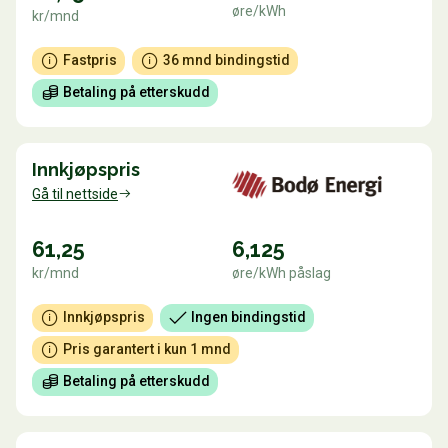
øre/kWh
kr/mnd
Fastpris
36 mnd bindingstid
Betaling på etterskudd
Innkjøpspris
Gå til nettside
61,25
6,125
kr/mnd
øre/kWh påslag
Innkjøpspris
Ingen bindingstid
Pris garantert i kun 1 mnd
Betaling på etterskudd