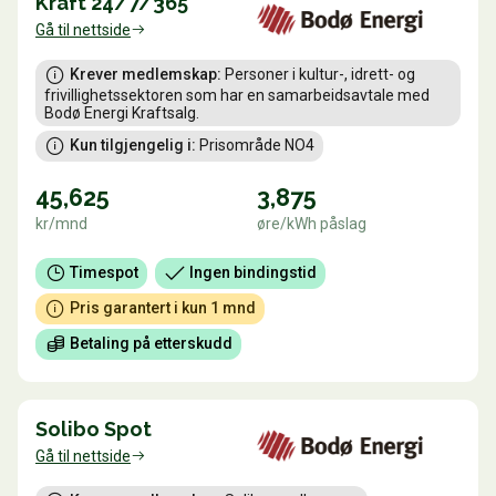
Kraft 24/7/365
Gå til nettside
Krever medlemskap:
 Personer i kultur-, idrett- og 
frivillighetssektoren som har en samarbeidsavtale med 
Bodø Energi Kraftsalg.
Kun tilgjengelig i:
 Prisområde NO4
45,625
3,875
kr/mnd
øre/kWh påslag
Timespot
Ingen bindingstid
Pris garantert i kun 1 mnd
Betaling på etterskudd
Solibo Spot
Gå til nettside