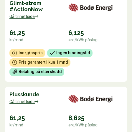
Glimt-strøm
#ActionNow
Gå til nettside
61,25
6,125
kr/mnd
øre/kWh påslag
Innkjøpspris
Ingen bindingstid
Pris garantert i kun 1 mnd
Betaling på etterskudd
Plusskunde
Gå til nettside
61,25
8,625
kr/mnd
øre/kWh påslag